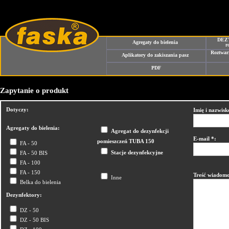
DEZY
Agregaty do bielenia
r
Roztwar
Aplikatory do zakiszania pasz
PDF
Zapytanie o produkt
Dotyczy:
Imię i nazwisk
Agregaty do bielenia:
Agregat do dezynfekcji
E-mail *:
pomieszczeń TUBA 150
FA - 50
Stacje dezynfekcyjne
FA - 50 BIS
FA - 100
FA - 150
Treść wiadomo
Inne
Belka do bielenia
Dezynfektory:
DZ - 50
DZ - 50 BIS