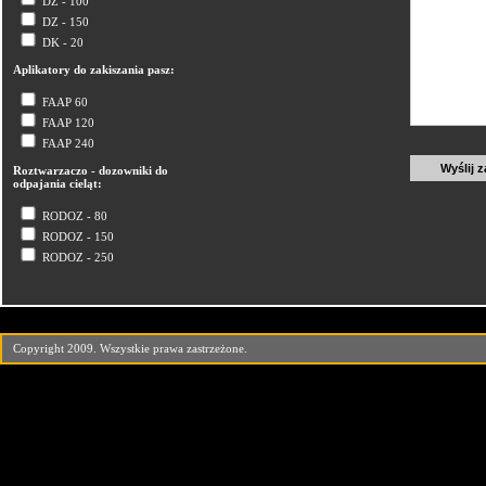
DZ - 100
DZ - 150
DK - 20
Aplikatory do zakiszania pasz:
FAAP 60
FAAP 120
FAAP 240
Roztwarzaczo - dozowniki do
odpajania cieląt:
RODOZ - 80
RODOZ - 150
RODOZ - 250
Copyright 2009. Wszystkie prawa zastrzeżone.